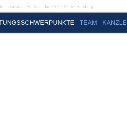
 Rechtsanwälte, Am Kaiserkai 60-62, 20457 Hamburg
TUNGSSCHWERPUNKTE
TEAM
KANZLE